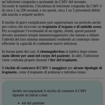
un’infezione congenita o perinatale da CMV del neonato.
Secondo le statistiche, l’incidenza di infezione congenita da CMV è
di circa 1 su 200 neonati, e tra questi, circa 1 su 5 presenterà difetti
alla nascita o sequele tardive.
Il rischio di gravi complicanze può rappresentare un pericolo anche
per coloro che ricevono un
trapianto d’organo o di midollo osseo
.
Per scongiurare l’eventualità di un rigetto, infatti, questi pazienti
devono assumere terapie immunosoppressive che mirano a ridurre
l’attività del loro sistema immunitario rendendo al contempo meno
efficiente la capacità di combattere nuove infezioni.
In buona parte dei casi, il
citomegalovirus
si riattiva dopo essere
stato silente per anni nel corpo del paziente
. In altri, l’infezione
viene contratta proprio durante l’
iter del trapianto
.
Il
rischio di contrarre il CMV
è
maggiore
per
alcune tipologie di
trapianto
, come il trapianto di polmone e intestino tenue.
Inoltre nei trapiantati il rischio di contrarre il CMV
dipende da fattori come:
età del paziente