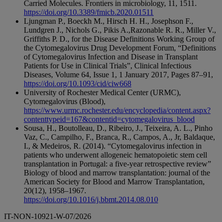
Carried Molecules. Frontiers in microbiology, 11, 1511.
https://doi.org/10.3389/fmicb.2020.01511
Ljungman P., Boeckh M., Hirsch H. H., Josephson F.,
Lundgren J., Nichols G., Pikis A.,Razonable R. R., Miller V.,
Griffiths P. D., for the Disease Definitions Working Group of
the Cytomegalovirus Drug Development Forum, “Definitions
of Cytomegalovirus Infection and Disease in Transplant
Patients for Use in Clinical Trials”, Clinical Infectious
Diseases, Volume 64, Issue 1, 1 January 2017, Pages 87–91,
https://doi.org/10.1093/cid/ciw668
University of Rochester Medical Center (URMC),
Cytomegalovirus (Blood),
https://www.urmc.rochester.edu/encyclopedia/content.aspx?
contenttypeid=167&contentid=cytomegalovirus_blood
Sousa, H., Boutolleau, D., Ribeiro, J., Teixeira, A. L., Pinho
Vaz, C., Campilho, F., Branca, R., Campos, A., Jr, Baldaque,
I., & Medeiros, R. (2014). “Cytomegalovirus infection in
patients who underwent allogeneic hematopoietic stem cell
transplantation in Portugal: a five-year retrospective review”
Biology of blood and marrow transplantation: journal of the
American Society for Blood and Marrow Transplantation,
20(12), 1958–1967.
https://doi.org/10.1016/j.bbmt.2014.08.010
IT-NON-10921-W-07/2026