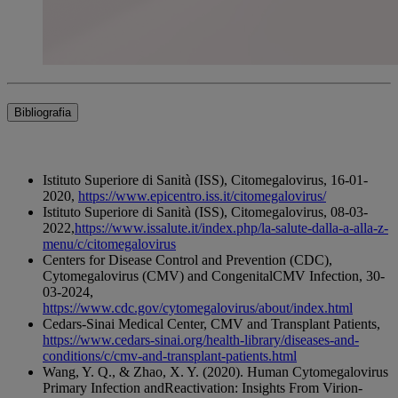
Bibliografia
Istituto Superiore di Sanità (ISS), Citomegalovirus, 16-01-
2020,
https://www.epicentro.iss.it/citomegalovirus/
Istituto Superiore di Sanità (ISS), Citomegalovirus, 08-03-
2022,
https://www.issalute.it/index.php/la-salute-dalla-a-alla-z-
menu/c/citomegalovirus
Centers for Disease Control and Prevention (CDC),
Cytomegalovirus (CMV) and CongenitalCMV Infection, 30-
03-2024,
https://www.cdc.gov/cytomegalovirus/about/index.html
Cedars-Sinai Medical Center, CMV and Transplant Patients,
https://www.cedars-sinai.org/health-library/diseases-and-
conditions/c/cmv-and-transplant-patients.html
Wang, Y. Q., & Zhao, X. Y. (2020). Human Cytomegalovirus
Primary Infection andReactivation: Insights From Virion-