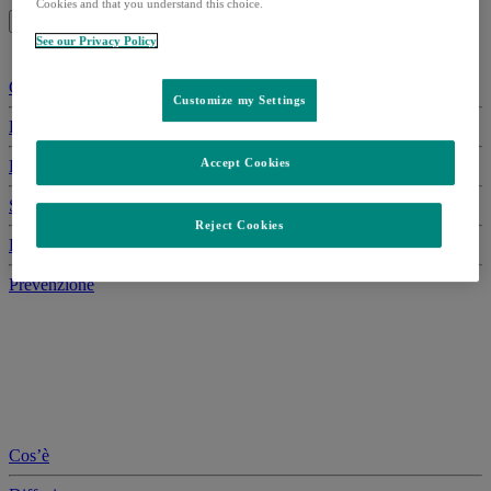
Cookies and that you understand this choice.
Citomegalovirus
See our Privacy Policy
Cos’è
Customize my Settings
Diffusione
Accept Cookies
Fattori di rischio
Sintomi
Reject Cookies
Diagnosi
Prevenzione
Cos’è