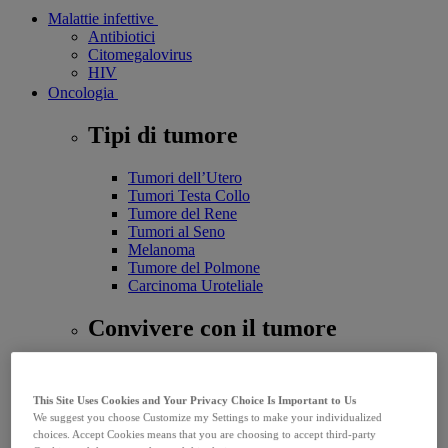
Malattie infettive
Antibiotici
Citomegalovirus
HIV
Oncologia
Tipi di tumore
Tumori dell’Utero
Tumori Testa Collo
Tumore del Rene
Tumori al Seno
Melanoma
Tumore del Polmone
Carcinoma Uroteliale
Convivere con il tumore
Carta Diritti Paziente Oncologico
Malattie rare
This Site Uses Cookies and Your Privacy Choice Is Important to Us
Ipertensione arteriosa polmonare
We suggest you choose Customize my Settings to make your individualized
Per i medici
choices. Accept Cookies means that you are choosing to accept third-party