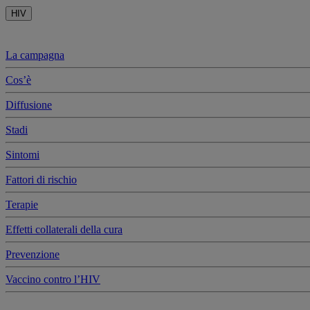
HIV
La campagna
Cos’è
Diffusione
Stadi
Sintomi
Fattori di rischio
Terapie
Effetti collaterali della cura
Prevenzione
Vaccino contro l’HIV