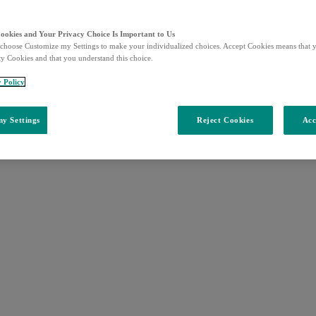
Cookies and Your Privacy Choice Is Important to Us
choose Customize my Settings to make your individualized choices. Accept Cookies means that y
ty Cookies and that you understand this choice.
y Policy
y Settings
Reject Cookies
Acc