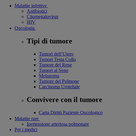
Malattie infettive
Antibiotici
Citomegalovirus
HIV
Oncologia
Tipi di tumore
Tumori dell’Utero
Tumori Testa Collo
Tumore del Rene
Tumori al Seno
Melanoma
Tumore del Polmone
Carcinoma Uroteliale
Convivere con il tumore
Carta Diritti Paziente Oncologico
Malattie rare
Ipertensione arteriosa polmonare
Per i medici