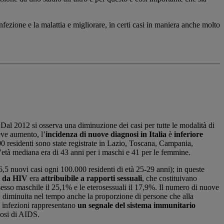
nfezione e la malattia e migliorare, in certi casi in maniera anche molto
Dal 2012 si osserva una diminuzione dei casi per tutte le modalità di
eve aumento, l’
incidenza di nuove diagnosi in Italia
è
inferiore
00 residenti sono state registrate in Lazio, Toscana, Campania,
’età mediana era di 43 anni per i maschi e 41 per le femmine.
6,5 nuovi casi ogni 100.000 residenti di età 25-29 anni); in queste
ne da HIV
era
attribuibile a rapporti sessuali
, che costituivano
 sesso maschile il 25,1% e le eterosessuali il 17,9%. Il numero di nuove
 diminuita nel tempo anche la proporzione di persone che alla
e infezioni rappresentano
un segnale del sistema immunitario
nosi di AIDS.