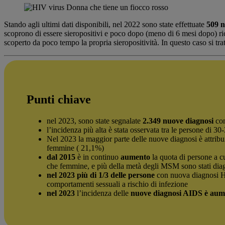
Stando agli ultimi dati disponibili, nel 2022 sono state effettuate
509 n
scoprono di essere sieropositivi e poco dopo (meno di 6 mesi dopo) r
scoperto da poco tempo la propria sieropositività. In questo caso si tr
Punti chiave
nel 2023, sono state segnalate
2.349 nuove diagnosi
con
l’incidenza più alta è stata osservata tra le persone di 3
Nel 2023 la maggior parte delle nuove diagnosi è attribu
femmine ( 21,1%)
dal 2015
è in continuo
aumento
la quota di persone a c
che femmine, e più della metà degli MSM sono stati dia
nel 2023 più di 1/3 delle persone
con nuova diagnosi H
comportamenti sessuali a rischio di infezione
nel 2023
l’incidenza delle
nuove diagnosi AIDS è au