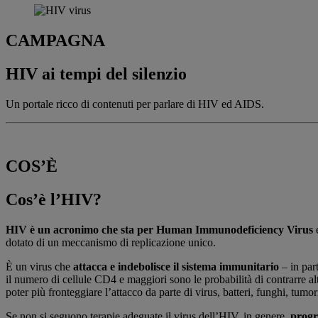
CAMPAGNA
HIV ai tempi del silenzio
Un portale ricco di contenuti per parlare di HIV ed AIDS.
COS’È
Cos’è l’HIV?
HIV è un acronimo che sta per Human Immunodeficiency Virus
e
dotato di un meccanismo di replicazione unico.
È un virus che
attacca e indebolisce il sistema immunitario
– in part
il numero di cellule CD4 e maggiori sono le probabilità di contrarre alt
poter più fronteggiare l’attacco da parte di virus, batteri, funghi, tumor
Se non si seguono terapie adeguate il virus dell’HIV, in genere,
progr