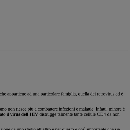
che appartiene ad una particolare famiglia, quella dei retrovirus ed è
ismo non riesce più a combattere infezioni e malattie. Infatti, minore è
ato il
virus dell’HIV
distrugge talmente tante cellule CD4 da non
ssione da uno stadio all’altro e per questo è così importante che sia