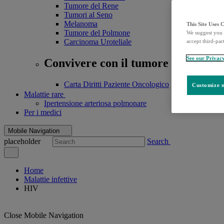
Tumore del Rene
Tumori al Seno
Melanoma
This Site Uses 
Tumore del Polmone
We suggest you 
Carcinoma Uroteliale
accept third-par
See our Privac
Convivere con il tumore
Carta Diritti Paziente Oncologico
Customize m
Malattie rare
Ipertensione arteriosa polmonare
Per i medici
Mobile Navigation
placeholder
Search
Home
Malattie infettive
HIV
Close Mobile Navigation