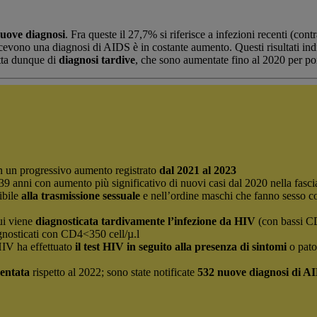
uove diagnosi
. Fra queste il 27,7% si riferisce a infezioni recenti (co
icevono una diagnosi di AIDS è in costante aumento. Questi risultati 
atta dunque di
diagnosi tardive
, che sono aumentate fino al 2020 per poi 
 un progressivo aumento registrato
dal 2021 al 2023
0-39 anni con aumento più significativo di nuovi casi dal 2020 nella fasc
ibile
alla trasmissione sessuale
e nell’ordine maschi che fanno sesso c
ui viene
diagnosticata tardivamente l’infezione da HIV
(con bassi CD
gnosticati con CD4<350 cell/µ.l
IV ha effettuato
il test HIV in seguito alla presenza di sintomi
o pato
mentata
rispetto al 2022; sono state notificate
532 nuove diagnosi di A