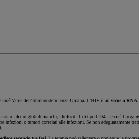
 cioè Virus dell’Immunodeficienza Umana. L’HIV è un
virus a RNA
icolare alcuni globuli bianchi, i linfociti T di tipo CD4 – e così l’organ
re infezioni o tumori correlati alle infezioni. Se non adeguatamente tratt
i.
edisce secondo tre fasi
. La terapia può rallentare o prevenire la progre