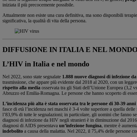
iniziata il più precocemente possibile.
Attualmente non esiste una cura definitiva, ma sono disponibili terapie 
significativa, la qualità di vita della persona.
DIFFUSIONE IN ITALIA E NEL MOND
L’HIV in Italia e nel mondo
Nel 2022, sono state segnalate
1.888 nuove diagnosi di infezione 
trasmissione, che appare più evidente dal 2018 al 2020, con un legg
rispetto alla media
osservata tra gli Stati dell’Unione Europea (3,2 v
Abruzzo ed Emilia-Romagna. Le persone che hanno scoperto di esser
L’incidenza più alta è stata osservata tra le persone di 30-39
anni
fasce di età l’incidenza nei maschi è 3-4 volte superiore a quella del
l’83,9% di tutte le segnalazioni; in particolare, gli uomini che fanno 
diagnosi di infezione da HIV negli stranieri è in diminuzione dal 20
diagnosi di AIDS presentava
un’infezione fungina
, mentre è aumenta
indebolito
a causa della malattia. Nel 2022, il 75,4% delle persone c