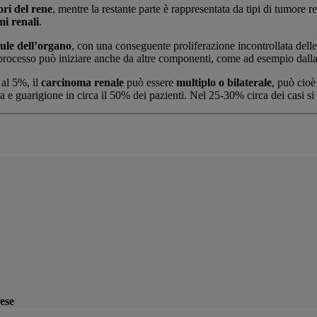
ri del rene
, mentre la restante parte è rappresentata da tipi di tumore r
mi renali
.
lule dell’organo
, con una conseguente proliferazione incontrollata dell
il processo può iniziare anche da altre componenti, come ad esempio dalla 
 al 5%, il
carcinoma renale
può essere
multiplo o bilaterale
, può cioè
ca e guarigione in circa il 50% dei pazienti. Nel 25-30% circa dei casi si
ese