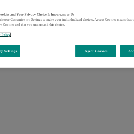
Cookies and Your Privacy Choice Is Important to Us
choose Customize my Settings to make your individualized choices. Accept Cookies means that y
ty Cookies and that you understand this choice.
y Policy
y Settings
Reject Cookies
Acc