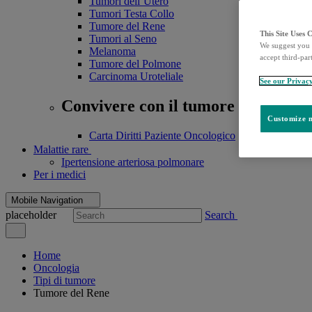
Tumori dell’Utero
Tumori Testa Collo
Tumore del Rene
This Site Uses 
Tumori al Seno
We suggest you 
Melanoma
accept third-par
Tumore del Polmone
Carcinoma Uroteliale
See our Privac
Convivere con il tumore
Customize m
Carta Diritti Paziente Oncologico
Malattie rare
Ipertensione arteriosa polmonare
Per i medici
Mobile Navigation
placeholder
Search
Home
Oncologia
Tipi di tumore
Tumore del Rene