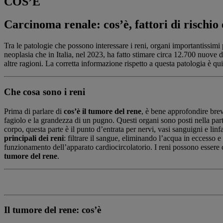
COS’È
Carcinoma renale: cos’è, fattori di rischio 
Tra le patologie che possono interessare i reni, organi importantissimi p
neoplasia che in Italia, nel 2023, ha fatto stimare circa 12.700 nuove d
altre ragioni. La corretta informazione rispetto a questa patologia è q
Che cosa sono i reni
Prima di parlare di
cos’è il tumore del rene
, è bene approfondire brev
fagiolo e la grandezza di un pugno. Questi organi sono posti nella par
corpo, questa parte è il punto d’entrata per nervi, vasi sanguigni e linfa
principali dei reni
: filtrare il sangue, eliminando l’acqua in eccesso e
funzionamento dell’apparato cardiocircolatorio. I reni possono essere co
tumore del rene
.
Il tumore del rene: cos’è