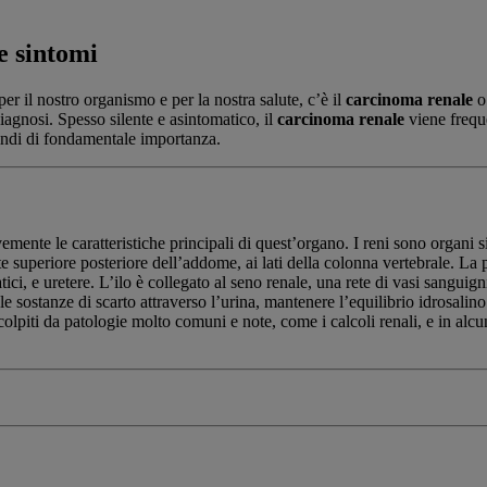
e sintomi
er il nostro organismo e per la nostra salute, c’è il
carcinoma renale
iagnosi. Spesso silente e asintomatico, il
carcinoma renale
viene freque
uindi di fondamentale importanza.
emente le caratteristiche principali di quest’organo. I reni sono organi s
te superiore posteriore dell’addome, ai lati della colonna vertebrale. L
tici, e uretere. L’ilo è collegato al seno renale, una rete di vasi sanguigni
 le sostanze di scarto attraverso l’urina, mantenere l’equilibrio idrosali
lpiti da patologie molto comuni e note, come i calcoli renali, e in alcun