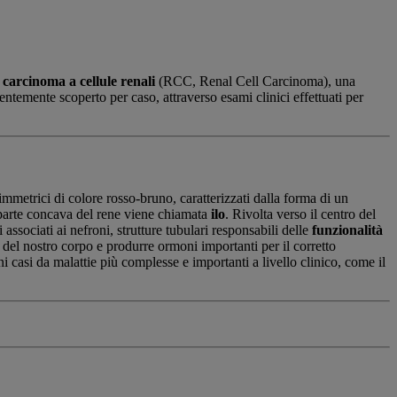
o
carcinoma a cellule renali
(RCC, Renal Cell Carcinoma), una
ntemente scoperto per caso, attraverso esami clinici effettuati per
immetrici di colore rosso-bruno, caratterizzati dalla forma di un
a parte concava del rene viene chiamata
ilo
. Rivolta verso il centro del
 associati ai nefroni, strutture tubulari responsabili delle
funzionalità
no del nostro corpo e produrre ormoni importanti per il corretto
i casi da malattie più complesse e importanti a livello clinico, come il