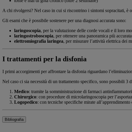
tosse e mal di gola cronico (oltre 2 settimane)
A chi rivolgersi? Nel caso in cui si riscontrino i sintomi sopracitati, 
Gli esami che è possibile sostenere per una diagnosi accurata sono:
laringoscopia
, per la valutazione delle corde vocali e il loro 
laringostroboscopia
, per ottenere una panoramica più accurat
elettromiografia laringea
, per misurare l’attività elettrica dei 
I trattamenti per la disfonia
I primi accorgimenti per affrontare la disfonia riguardano l’eliminazion
Nel caso ci sia necessità di un trattamento specifico, sono possibili 3 d
Medico
: tramite la somministrazione di farmaci antinfiammatori,
Chirurgico
: con procedure di microlaringoscopia per l’asportaz
Logopedico
: con tecniche specifiche mirate all’apprendimento d
Bibliografia