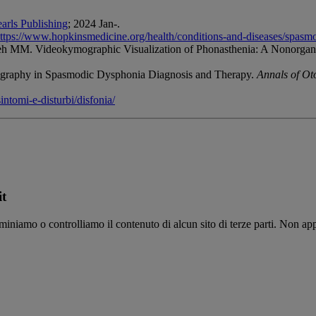
earls Publishing
; 2024 Jan-.
ttps://www.hopkinsmedicine.org/health/conditions-and-diseases/spasm
h MM. Videokymographic Visualization of Phonasthenia: A Nonorganic
ography in Spasmodic Dysphonia Diagnosis and Therapy.
Annals of Ot
intomi-e-disturbi/disfonia/
it
saminiamo o controlliamo il contenuto di alcun sito di terze parti. Non a