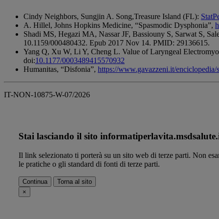
Cindy Neighbors, Sungjin A. Song,Treasure Island (FL):
StatP
A. Hillel, Johns Hopkins Medicine, “Spasmodic Dysphonia”,
h
Shadi MS, Hegazi MA, Nassar JF, Bassiouny S, Sarwat S, Sale
10.1159/000480432. Epub 2017 Nov 14. PMID: 29136615.
Yang Q, Xu W, Li Y, Cheng L. Value of Laryngeal Electromy
doi:
10.1177/0003489415570932
Humanitas, “Disfonia”,
https://www.gavazzeni.it/enciclopedia/s
IT-NON-10875-W-07/2026
Stai lasciando il sito informatiperlavita.msdsalute.
Il link selezionato ti porterà su un sito web di terze parti. Non e
le pratiche o gli standard di fonti di terze parti.
Continua
Torna al sito
×