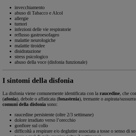
invecchiamento
abuso di Tabacco e Alcol
allergie
tumori
infezioni delle vie respiratorie
reflusso gastroesofageo
malattie neurologiche
malattie tiroidee
disidratazione
stress psicologico
abuso della voce (disfonia funzionale)
I sintomi della disfonia
La disfonia viene comunemente identificata con la
raucedine
, che co
(
afonia
), debole o affaticata (
fonastenia
), tremante o aspirata/sussurr
comuni della disfonia
sono:
raucedine persistente (oltre 2/3 settimane)
dolore irradiato verso l’orecchio
gonfiore sul collo
difficoltà a respirare e/o deglutire associata a tosse o senso di 