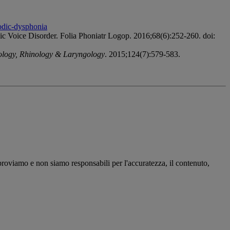
odic-dysphonia
 Voice Disorder. Folia Phoniatr Logop. 2016;68(6):252-260. doi:
ology, Rhinology & Laryngology
. 2015;124(7):579-583.
pproviamo e non siamo responsabili per l'accuratezza, il contenuto,