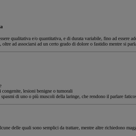
ta
ssere qualitativa e/o quantitativa, e di durata variabile, fino ad essere
, oltre ad associarsi ad un certo grado di dolore o fastidio mentre si parl
e
 congenite, lesioni benigne o tumorali
 spasmi di uno o più muscoli della laringe, che rendono il parlare faticos
alcune delle quali sono semplici da trattare, mentre altre richiedono magg