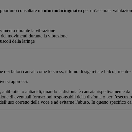
è opportuno consultare un
otorinolaringoiatra
per un’accurata valutazione
movimento durante la vibrazione
a dei movimenti durante la vibrazione
muscoli della laringe
e dei fattori causali come lo stress, il fumo di sigaretta e l’alcol, ment
iversi approcci:
 antibiotici o antiacidi, quando la disfonia è causata rispettivamente da
ione di eventuali formazioni responsabili della disfonia o per l’esecuzi
ell’uso corretto della voce e ad evitarne l’abuso. In questo specifico cas