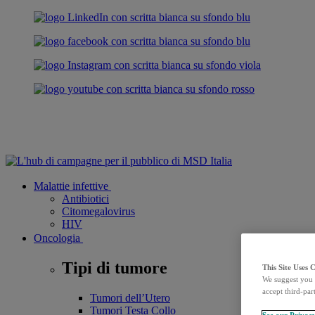
Malattie infettive
Antibiotici
Citomegalovirus
HIV
Oncologia
Tipi di tumore
This Site Uses 
We suggest you 
accept third-par
Tumori dell’Utero
Tumori Testa Collo