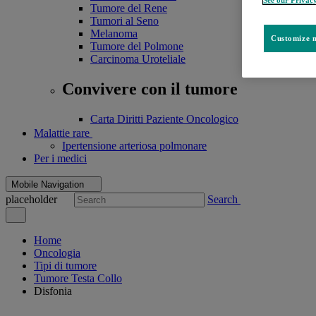
See our Privac
Tumore del Rene
Tumori al Seno
Melanoma
Customize m
Tumore del Polmone
Carcinoma Uroteliale
Convivere con il tumore
Carta Diritti Paziente Oncologico
Malattie rare
Ipertensione arteriosa polmonare
Per i medici
Mobile Navigation
placeholder
Search
Home
Oncologia
Tipi di tumore
Tumore Testa Collo
Disfonia