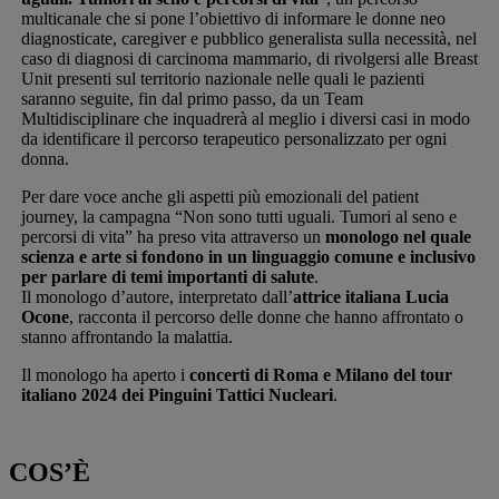
multicanale che si pone l’obiettivo di informare le donne neo
diagnosticate, caregiver e pubblico generalista sulla necessità, nel
caso di diagnosi di carcinoma mammario, di rivolgersi alle Breast
Unit presenti sul territorio nazionale nelle quali le pazienti
saranno seguite, fin dal primo passo, da un Team
Multidisciplinare che inquadrerà al meglio i diversi casi in modo
da identificare il percorso terapeutico personalizzato per ogni
donna.
Per dare voce anche gli aspetti più emozionali del patient
journey, la campagna “Non sono tutti uguali. Tumori al seno e
percorsi di vita” ha preso vita attraverso un
monologo nel quale
scienza e arte si fondono in un linguaggio comune e inclusivo
per parlare di temi importanti di salute
.
Il monologo d’autore, interpretato dall’
attrice italiana Lucia
Ocone
, racconta il percorso delle donne che hanno affrontato o
stanno affrontando la malattia.
Il monologo ha aperto i
concerti di Roma e Milano del tour
italiano 2024 dei Pinguini Tattici Nucleari
.
COS’È