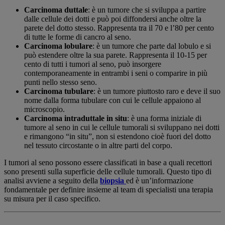
Carcinoma duttale
: è un tumore che si sviluppa a partire
dalle cellule dei dotti e può poi diffondersi anche oltre la
parete del dotto stesso. Rappresenta tra il 70 e l’80 per cento
di tutte le forme di cancro al seno.
Carcinoma lobulare
: è un tumore che parte dal lobulo e si
può estendere oltre la sua parete. Rappresenta il 10-15 per
cento di tutti i tumori al seno, può insorgere
contemporaneamente in entrambi i seni o comparire in più
punti nello stesso seno.
Carcinoma tubulare
: è un tumore piuttosto raro e deve il suo
nome dalla forma tubulare con cui le cellule appaiono al
microscopio.
Carcinoma intraduttale in situ
: è una forma iniziale di
tumore al seno in cui le cellule tumorali si sviluppano nei dotti
e rimangono “in situ”, non si estendono cioè fuori del dotto
nel tessuto circostante o in altre parti del corpo.
I tumori al seno possono essere classificati in base a quali recettori
sono presenti sulla superficie delle cellule tumorali. Questo tipo di
analisi avviene a seguito della
biopsia
ed è un’informazione
fondamentale per definire insieme al team di specialisti una terapia
su misura per il caso specifico.