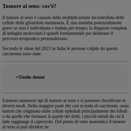
Tumore al seno: cos’è?
Il tumore al seno è causato dalla moltiplicazione incontrollata delle
cellule della ghiandola mammaria. È una malattia potenzialmente
grave se non è individuata e trattata per tempo; la diagnosi completa
di indagini molecolari è quindi fondamentale per delineare il
percorso terapeutico personalizzato.
Secondo le stime del 2023 in Italia le persone colpite da questo
carcinoma sono state:
+55mila donne
Esistono numerosi tipi di tumore al seno e si possono classificare in
diversi modi. Nella maggior parte dei casi si tratta di carcinomi, ossia
tumori che originano dalle cellule epiteliali principalmente dei lobuli
o da quelle che formano la parete dei dotti, i piccoli tubuli da cui il
latte raggiunge il capezzolo. Dal punto di vista anatomico il tumore
al seno si può dividere in: