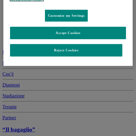
Customize my Settings
Accept Cookies
Reject Cookies
Docufilm
La campagna
Cos’è
Diagnosi
Stadiazione
Terapie
Partner
“Il bagaglio”